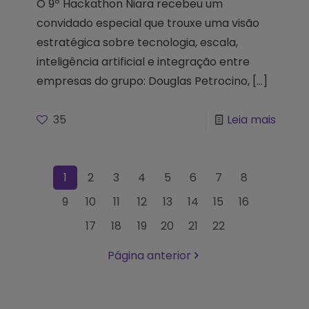
O 9º Hackathon Niara recebeu um
convidado especial que trouxe uma visão
estratégica sobre tecnologia, escala,
inteligência artificial e integração entre
empresas do grupo: Douglas Petrocino,
[…]
35
Leia mais
1
2
3
4
5
6
7
8
9
10
11
12
13
14
15
16
17
18
19
20
21
22
Página anterior