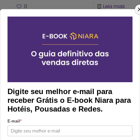
0
Leia mais
Digite seu melhor e-mail para
Niara
em
21/07/2026
receber Grátis o E-book Niara para
Recupere reservas
Hotéis, Pousadas e Redes.
abandonadas com a
E-mail
*
integração Asksuite