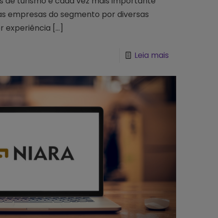
s de turismo é cada vez mais importante
das empresas do segmento por diversas
r experiência
[…]
Leia mais