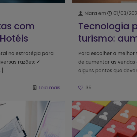
Niara
em
01/03/20
tas com
Tecnologia 
 Hotéis
turismo: aum
tal na estratégia para
Para escolher a melhor 
iversas razões: ✔
de aumentar as vendas o
…]
alguns pontos que deve
Leia mais
35