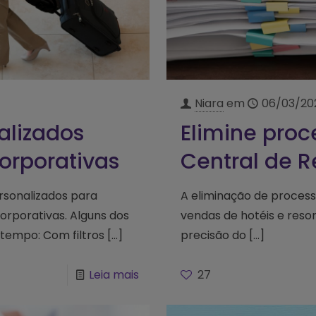
Niara
em
06/03/20
alizados
Elimine pro
orporativas
Central de R
ersonalizados para
A eliminação de proces
orporativas. Alguns dos
vendas de hotéis e resor
 tempo: Com filtros
[…]
precisão do
[…]
Leia mais
27