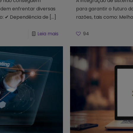
que não conseguem
A integração de sistema
odem enfrentar diversas
para garantir o futuro 
do: ✔ Dependência de
[…]
razões, tais como: Melho
Leia mais
94