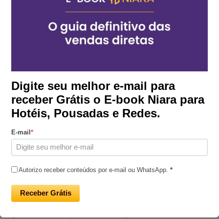
Digite seu melhor e-mail para
receber Grátis o E-book Niara para
Hotéis, Pousadas e Redes.
Niara
em
10/03/20
E-mail
*
 Soluções
Gestão Estra
ismo
distribuição 
Autorizo receber conteúdos por e-mail ou WhatsApp.
*
turismo em diferentes
A gestão de canais de di
Receber Grátis
s: Hotelaria: Sistemas
conhecida como channe
em que os clientes
[…]
para hotéis e resorts ma