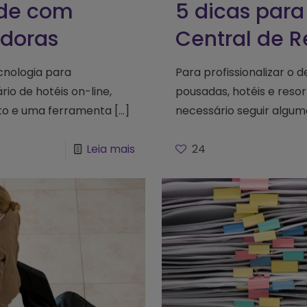
ade com
5 dicas para 
adoras
Central de R
cnologia para
Para profissionalizar o
io de hotéis on-line,
pousadas, hotéis e reso
nto e uma ferramenta
[…]
necessário seguir algum
Leia mais
24