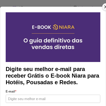
40
Leia mais
Digite seu melhor e-mail para
Niara
em
24/06/2024
receber Grátis o E-book Niara para
4º Hackathon Niara:
Hotéis, Pousadas e Redes.
Inovação e
E-mail
*
Colaboração para o