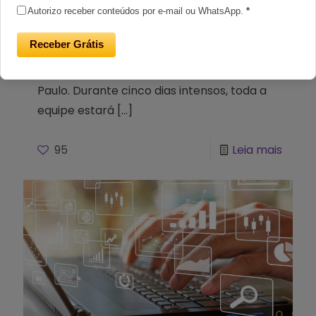
Futuro
Autorizo receber conteúdos por e-mail ou WhatsApp.
*
Receber Grátis
Hoje, 24 de junho de 2024, teve início o 4º
Hackathon Niara na nossa sede em São
Paulo. Durante cinco dias intensos, toda a
equipe estará
[…]
95
Leia mais