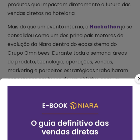
produtos que impactam diretamente o futuro das
vendas diretas na hotelaria.
Mais do que um evento interno, o
Hackathon
já se
consolidou como um dos principais motores de
evolução da Niara dentro do ecossistema do
Grupo Omnibees. Durante toda a semana, áreas
de produto, tecnologia, operações, vendas,
marketing e parceiros estratégicos trabalharam
conectados em torno de um objetivo comum:
tornar a experiência de venda direta mais
inteligente, integrada, segura, rentável e escalável
para hotéis, redes, operadoras e empresas do
turismo.
A edição deste ano reforçou um posicionamento
cada vez mais claro da Niara:
deixar de ser