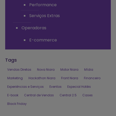
Performance
Serviços Extras
Operadoras
E-commerce
Tags
Vendas Diretas
Nova Niara
Motor Niara
Mídia
Marketing
Hackathon Niara
Front Niara
Financeiro
Experiências e Serviços
Eventos
Especial Hotéis
E-book
Central de Vendas
Central 2.5
Cases
Black Friday