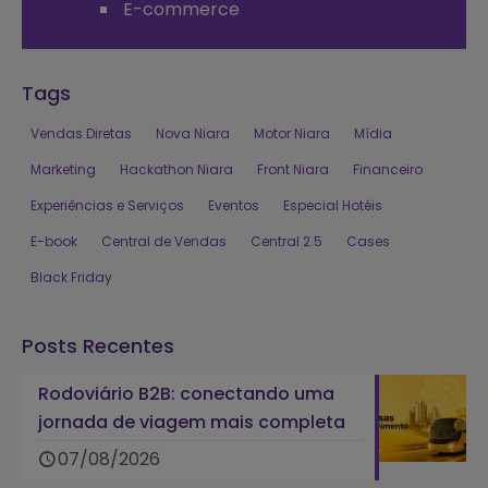
E-commerce
Tags
Vendas Diretas
Nova Niara
Motor Niara
Mídia
Marketing
Hackathon Niara
Front Niara
Financeiro
Experiências e Serviços
Eventos
Especial Hotéis
E-book
Central de Vendas
Central 2.5
Cases
Black Friday
Posts Recentes
Rodoviário B2B: conectando uma
jornada de viagem mais completa
07/08/2026