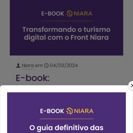
Niara
em
04/03/2024
E-book:
“Transformando o
Turismo Digital com o
Front Niara”
Estamos entusiasmados em anunciar o