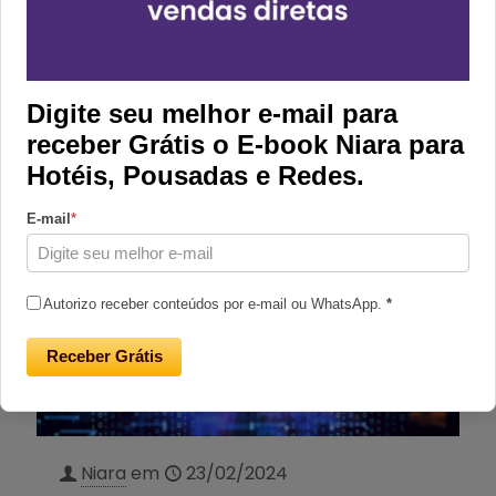
lançamento do nosso mais recente e-
book: “Front Niara – Transformando o
Turismo Digital”. Este guia abrangente é um
mergulho profundo nas
[…]
Digite seu melhor e-mail para
receber Grátis o E-book Niara para
24
Leia mais
Hotéis, Pousadas e Redes.
E-mail
*
Autorizo receber conteúdos por e-mail ou WhatsApp.
*
Receber Grátis
Niara
em
23/02/2024