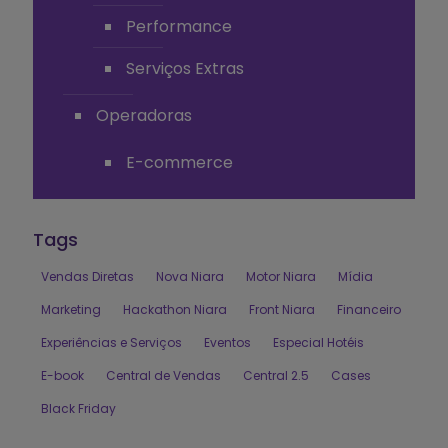
Performance
Serviços Extras
Operadoras
E-commerce
Tags
Vendas Diretas
Nova Niara
Motor Niara
Mídia
Marketing
Hackathon Niara
Front Niara
Financeiro
Experiências e Serviços
Eventos
Especial Hotéis
E-book
Central de Vendas
Central 2.5
Cases
Black Friday