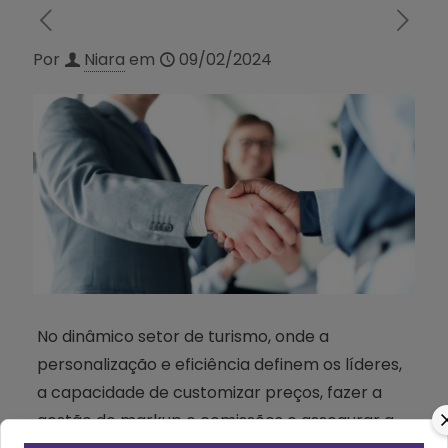
Por
Niara
em
09/02/2024
No dinâmico setor de turismo, onde a
personalização e eficiência definem os líderes,
a capacidade de customizar preços, fazer a
gestão de markup e comissões e assegurar a