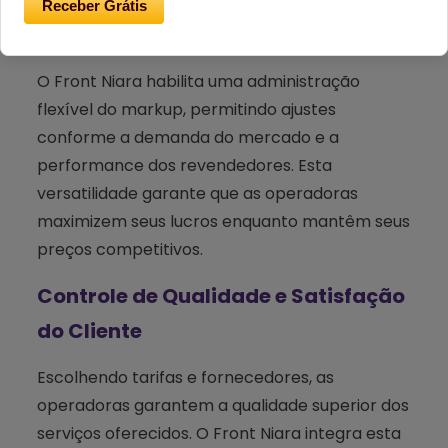
Receber Grátis
Gestão Dinâmica de Markup
O Front Niara habilita uma administração
flexível do markup, permitindo ajustes
conforme a demanda do mercado e a
performance dos revendedores. Esta
versatilidade garante que as operadoras
maximizem seus lucros enquanto mantêm seus
preços competitivos.
Controle de Qualidade e Satisfação
do Cliente
Escolhendo tarifas e fornecedores, as
operadoras garantem a qualidade superior dos
serviços oferecidos. O Front Niara integra esta