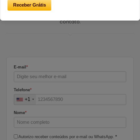
Receber Grátis
Envie seu nome e e-mail que entraremos em
contato.
E-mail
*
Telefone
*
+1
Nome
*
Autorizo receber conteúdos por e-mail ou WhatsApp.
*