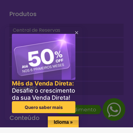
Produtos
Central de Reservas
Motor Niara
Front Niara
Ota Builder
Travel 365
Atendimento
Conteúdo
Idioma »