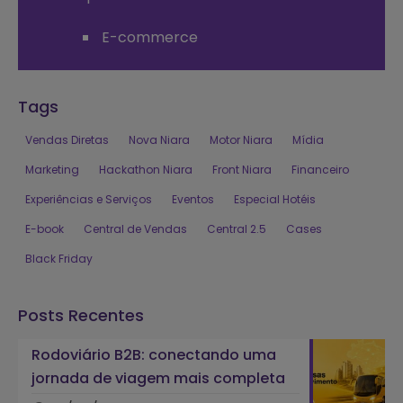
E-commerce
Tags
Vendas Diretas
Nova Niara
Motor Niara
Mídia
Marketing
Hackathon Niara
Front Niara
Financeiro
Experiências e Serviços
Eventos
Especial Hotéis
E-book
Central de Vendas
Central 2.5
Cases
Black Friday
Posts Recentes
Rodoviário B2B: conectando uma
jornada de viagem mais completa