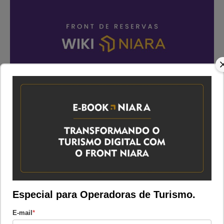
2 – Auditoria e
Customização
Atualizado 09/08/2023
Categoria:
Manual do Consultor
Especial para Operadoras de Turismo.
E-mail
*
Compartilhar