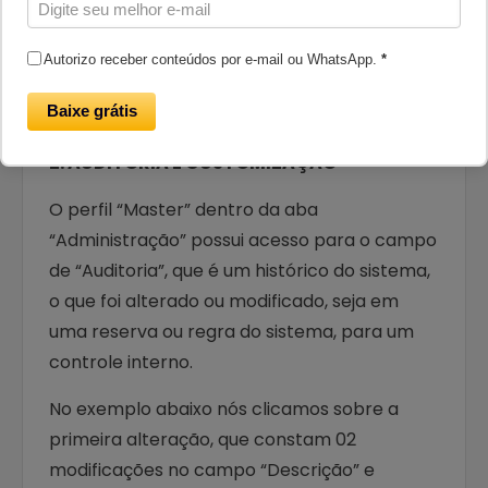
Descrição
Autorizo receber conteúdos por e-mail ou WhatsApp.
*
Baixe grátis
2. AUDITORIA E CUSTOMIZAÇÃO
O perfil “Master” dentro da aba
“Administração” possui acesso para o campo
de “Auditoria”, que é um histórico do sistema,
o que foi alterado ou modificado, seja em
uma reserva ou regra do sistema, para um
controle interno.
No exemplo abaixo nós clicamos sobre a
primeira alteração, que constam 02
modificações no campo “Descrição” e