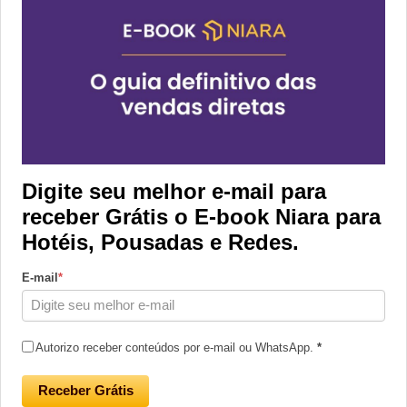
Onboarding – 10 passos para
Digite seu melhor e-mail para
receber Grátis o E-book Niara para
melhor utilizar
Hotéis, Pousadas e Redes.
Conheça os 10 passos para usar todo potencial
da sua Central de Reservas.
E-mail
*
Autorizo receber conteúdos por e-mail ou WhatsApp.
*
Pesquisar
Receber Grátis