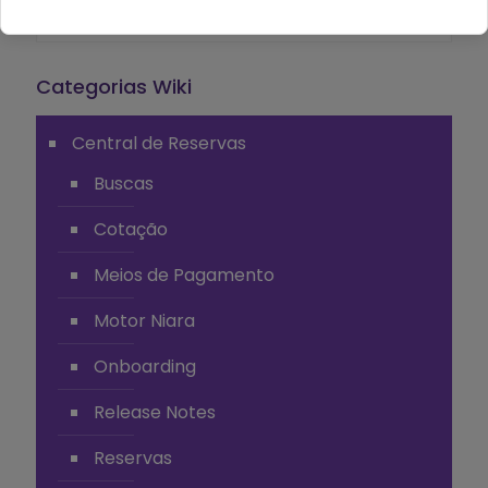
Categorias Wiki
Central de Reservas
Buscas
Cotação
Meios de Pagamento
Motor Niara
Onboarding
Release Notes
Reservas