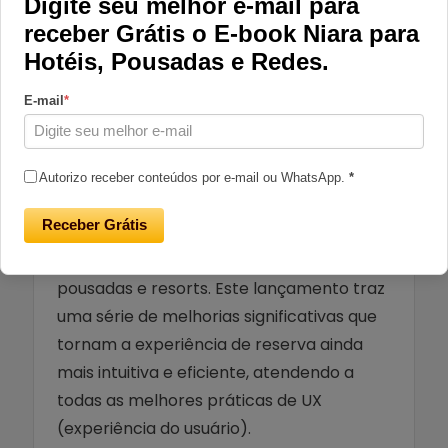
Digite seu melhor e-mail para
receber Grátis o E-book Niara para
Compartilhar
Hotéis, Pousadas e Redes.
E-mail
*
Descrição
Autorizo receber conteúdos por e-mail ou WhatsApp.
*
Estamos entusiasmados em apresentar a
Receber Grátis
nova versão da nossa Central de Vendas
e Reservas Niara, destinada a hotéis,
pousadas e resorts. Este lançamento traz
uma série de melhorias significativas que
tornam a experiência de reserva ainda
mais intuitiva e eficiente, atendendo a
todas as melhores práticas de UX
(experiência do usuário).