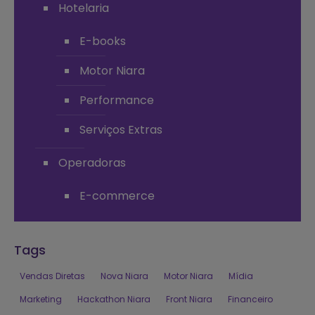
Hotelaria
E-books
Motor Niara
Performance
Serviços Extras
Operadoras
E-commerce
Tags
Vendas Diretas
Nova Niara
Motor Niara
Mídia
Marketing
Hackathon Niara
Front Niara
Financeiro