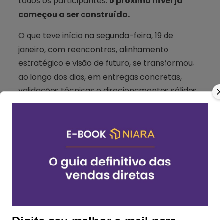
todos os participantes:
o próximo nível já
começou a ser construído.
O que teve início na segunda-feira, 19 de
janeiro, com reencontros, alinhamento
estratégico e visão de futuro, se transformou,
ao longo dos dias, em entregas concretas,
validações técnicas e direcionamentos sólidos
para a evolução dos produtos e soluções que
impulsionam a venda direta no ecossistema do
Grupo Hive.
Mais do que um evento interno, o Hackathon
reafirmou seu papel como um dos principais
motores de inovação da Niara.