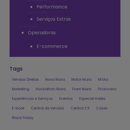
Performance
Serviços Extras
Operadoras
E-commerce
Tags
Vendas Diretas
Nova Niara
Motor Niara
Mídia
Marketing
Hackathon Niara
Front Niara
Financeiro
Experiências e Serviços
Eventos
Especial Hotéis
E-book
Central de Vendas
Central 2.5
Cases
Black Friday