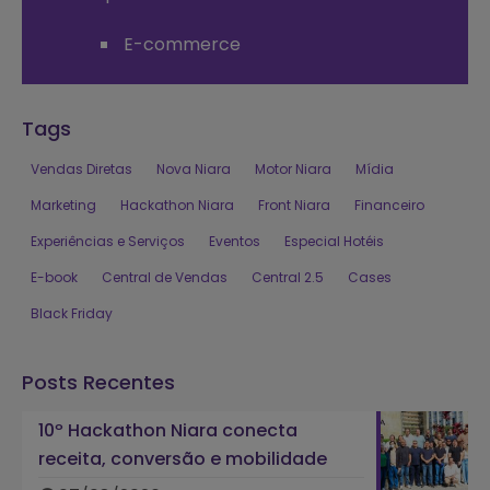
E-commerce
Tags
Vendas Diretas
Nova Niara
Motor Niara
Mídia
Marketing
Hackathon Niara
Front Niara
Financeiro
Experiências e Serviços
Eventos
Especial Hotéis
E-book
Central de Vendas
Central 2.5
Cases
Black Friday
Posts Recentes
10º Hackathon Niara conecta
receita, conversão e mobilidade