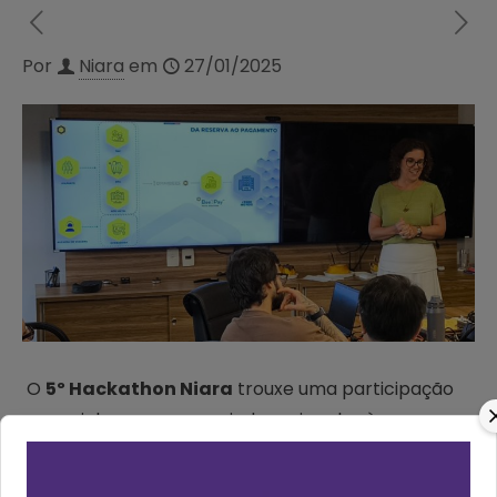
Por
Niara
em
27/01/2025
O
5º Hackathon Niara
trouxe uma participação
especial que agregou ainda mais valor às
discussões sobre inovação no setor hoteleiro.
Patrícia Thomas, Diretora Comercial da