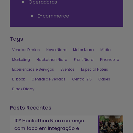
Operadoras
E-commerce
Tags
Vendas Diretas
Nova Niara
Motor Niara
Mídia
Marketing
Hackathon Niara
Front Niara
Financeiro
Experiências e Serviços
Eventos
Especial Hotéis
E-book
Central de Vendas
Central 2.5
Cases
Black Friday
Posts Recentes
10º Hackathon Niara começa
com foco em integração e