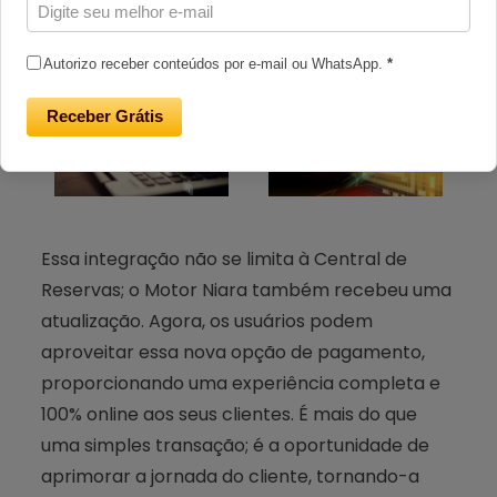
de check-in.
Autorizo receber conteúdos por e-mail ou WhatsApp.
*
Receber Grátis
Essa integração não se limita à Central de
Reservas; o Motor Niara também recebeu uma
atualização. Agora, os usuários podem
aproveitar essa nova opção de pagamento,
proporcionando uma experiência completa e
100% online aos seus clientes. É mais do que
uma simples transação; é a oportunidade de
aprimorar a jornada do cliente, tornando-a