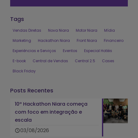
Tags
Vendas Diretas
Nova Niara
Motor Niara
Mídia
Marketing
Hackathon Niara
Front Niara
Financeiro
Experiências e Serviços
Eventos
Especial Hotéis
E-book
Central de Vendas
Central 2.5
Cases
Black Friday
Posts Recentes
10º Hackathon Niara começa
com foco em integração e
escala
03/08/2026