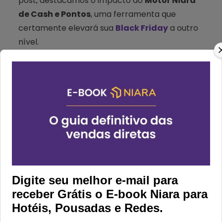
post, destacamos o impacto do
Motor Niara
de Cash e Pontos
, uma ferramenta que
certamente elevará sua
Black Friday
a outro
nível.
O interesse crescente dos consumidores
brasileiros por recompensas instantâneas,
como o cashback, não é mero acaso. De
acordo com a Associação Brasileira das
Empresas do Mercado de Fidelização (ABEMF),
70% dos entrevistados mencionaram o
cashback como a recompensa preferida
em programas de fidelidade
. Além disso, a
CRM&Bônus revelou que 20% dos clientes que
Digite seu melhor e-mail para
recebem bônus em suas compras gastam, em
receber Grátis o E-book Niara para
média, cinco vezes mais o valor recebido em
Hotéis, Pousadas e Redes.
compras futuras na mesma loja.