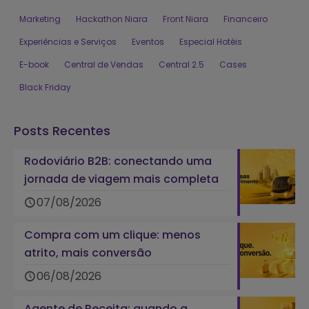
Marketing
Hackathon Niara
Front Niara
Financeiro
Experiências e Serviços
Eventos
Especial Hotéis
E-book
Central de Vendas
Central 2.5
Cases
Black Friday
Posts Recentes
Rodoviário B2B: conectando uma
jornada de viagem mais completa
07/08/2026
Compra com um clique: menos
atrito, mais conversão
06/08/2026
Agente de Receita: quando a