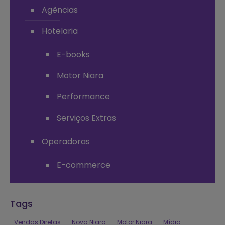
Agências
Hotelaria
E-books
Motor Niara
Performance
Serviços Extras
Operadoras
E-commerce
Tags
Vendas Diretas
Nova Niara
Motor Niara
Mídia