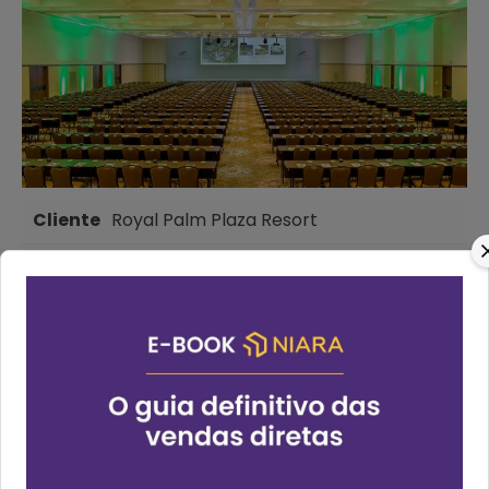
Cliente
Royal Palm Plaza Resort
Data
18/10/2023
Website
Ver website
Sobre o Royal Palm Plaza Resort
O Royal Palm Plaza Resort, localizado em
Campinas, São Paulo, apresenta um complexo