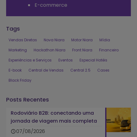
E-commerce
Tags
Vendas Diretas
Nova Niara
Motor Niara
Mídia
Marketing
Hackathon Niara
Front Niara
Financeiro
Experiências e Serviços
Eventos
Especial Hotéis
E-book
Central de Vendas
Central 2.5
Cases
Black Friday
Posts Recentes
Rodoviário B2B: conectando uma
jornada de viagem mais completa
07/08/2026