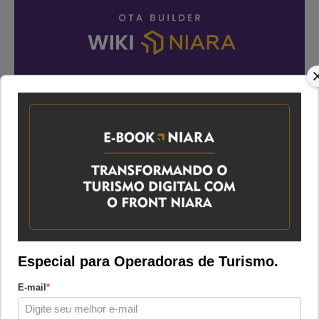
DataLayer OTA Builder
Atualizado em 05/08/25
Categoria:
OTA Builder
Compartilhar
Especial para Operadoras de Turismo.
E-mail
*
Descrição