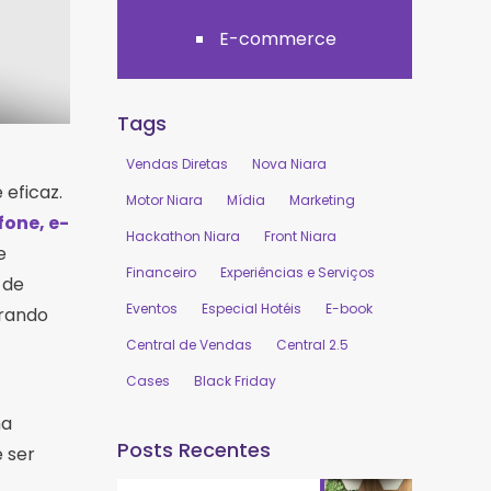
E-commerce
Tags
Vendas Diretas
Nova Niara
 eficaz.
Motor Niara
Mídia
Marketing
one, e-
Hackathon Niara
Front Niara
e
Financeiro
Experiências e Serviços
 de
Eventos
Especial Hotéis
E-book
erando
Central de Vendas
Central 2.5
Cases
Black Friday
ma
Posts Recentes
 ser