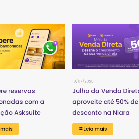
10/07/2026
re reservas
Julho da Venda Diret
onadas com a
aproveite até 50% de
ação Asksuite
desconto na Niara
 mais
Leia mais