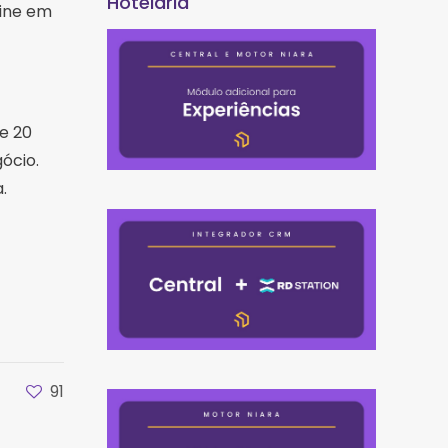
Hotelaria
line em
e 20
ócio.
.
91