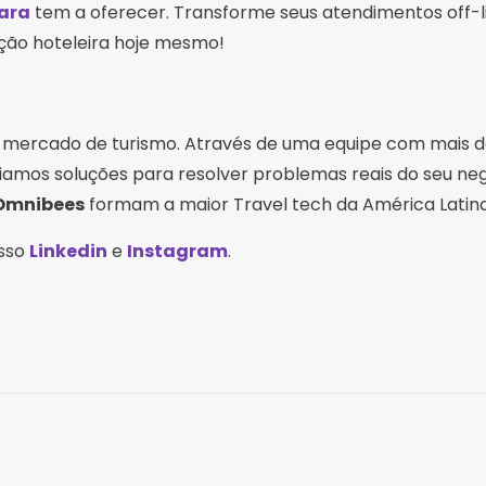
iara
tem a oferecer. Transforme seus atendimentos off-
ção hoteleira hoje mesmo!
o mercado de turismo. Através de uma equipe com mais d
iamos soluções para resolver problemas reais do seu neg
Omnibees
formam a maior Travel tech da América Latina
osso
Linkedin
e
Instagram
.