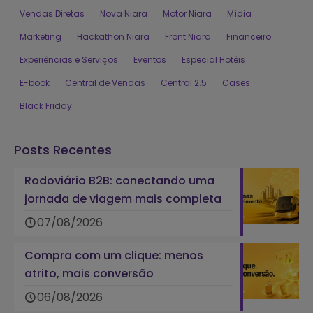
Vendas Diretas
Nova Niara
Motor Niara
Mídia
Marketing
Hackathon Niara
Front Niara
Financeiro
Experiências e Serviços
Eventos
Especial Hotéis
E-book
Central de Vendas
Central 2.5
Cases
Black Friday
Posts Recentes
Rodoviário B2B: conectando uma
jornada de viagem mais completa
07/08/2026
Compra com um clique: menos
atrito, mais conversão
06/08/2026