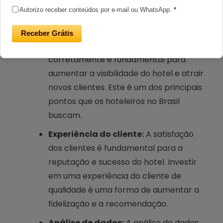
Gestão de canais de distribuição:
Os
Autorizo receber conteúdos por e-mail ou WhatsApp.
*
canais de distribuição são os meios
pelos quais o hotel disponibiliza seus
Receber Grátis
quartos para venda. Gerenciá-los
corretamente é fundamental para
aumentar a visibilidade do hotel e atrair
novos clientes. Este é um dos principais
pontos que os hoteleiros no Brasil
buscam.
Experiência do cliente:
A satisfação
dos clientes é fundamental para a
reputação e sucesso do hotel. Investir
em uma experiência do cliente de
qualidade é uma forma de aumentar a
fidelização e a recomendação.
Análise de dados:
A análise de dados