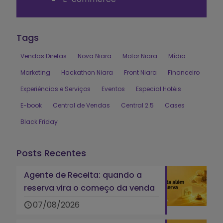
Tags
Vendas Diretas
Nova Niara
Motor Niara
Mídia
Marketing
Hackathon Niara
Front Niara
Financeiro
Experiências e Serviços
Eventos
Especial Hotéis
E-book
Central de Vendas
Central 2.5
Cases
Black Friday
Posts Recentes
Agente de Receita: quando a
reserva vira o começo da venda
07/08/2026