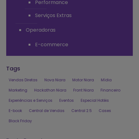
Performance
Serviços Extras
Operadoras
E-commerce
Tags
Vendas Diretas
Nova Niara
Motor Niara
Mídia
Marketing
Hackathon Niara
Front Niara
Financeiro
Experiências e Serviços
Eventos
Especial Hotéis
E-book
Central de Vendas
Central 2.5
Cases
Black Friday