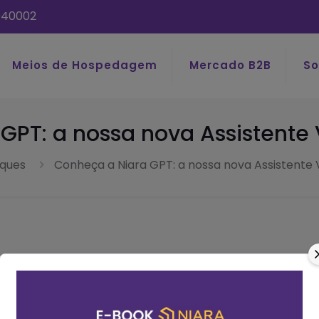
040002
Meios de Hospedagem
Mercado B2B
So
PT: a nossa nova Assistente V
ques
Conheça a Niara GPT: a nossa nova Assistente V
Tags
Cate