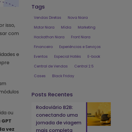
Tags
Vendas Diretas
Nova Niara
r isso,
Motor Niara
Mídia
Marketing
rsar com
Hackathon Niara
Front Niara
Financeiro
Experiências e Serviços
vidades e
Eventos
Especial Hotéis
E-book
empre
Central de Vendas
Central 2.5
Cases
Black Friday
çam
 módulos
Posts Recentes
Rodoviário B2B:
ida ou
conectando uma
a GPT
jornada de viagem
da vez
mais completa