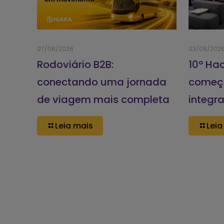
07/08/2026
03/08/202
Rodoviário B2B:
10º Ha
conectando uma jornada
começ
de viagem mais completa
integr
Leia mais
Leia