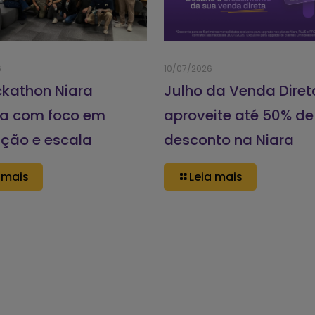
6
10/07/2026
ckathon Niara
Julho da Venda Diret
a com foco em
aproveite até 50% de
ação e escala
desconto na Niara
 mais
Leia mais