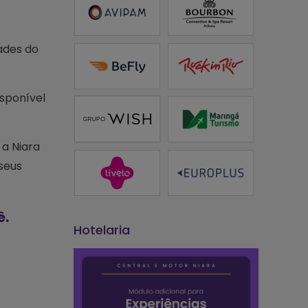
ades do
sponível
 a Niara
 seus
ê.
Hotelaria