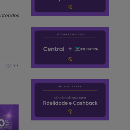
onteúdos
77