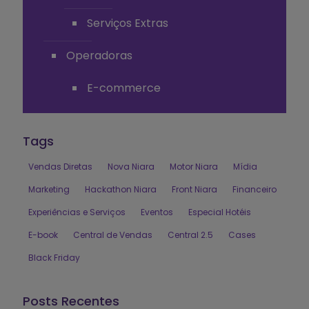
Serviços Extras
Operadoras
E-commerce
Tags
Vendas Diretas
Nova Niara
Motor Niara
Mídia
Marketing
Hackathon Niara
Front Niara
Financeiro
Experiências e Serviços
Eventos
Especial Hotéis
E-book
Central de Vendas
Central 2.5
Cases
Black Friday
Posts Recentes