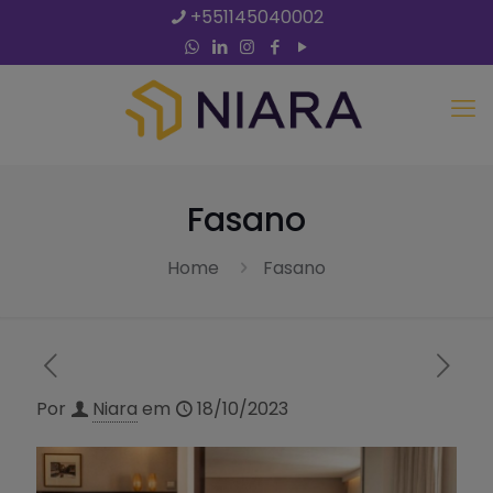
+551145040002
Fasano
Home
Fasano
Por
Niara
em
18/10/2023