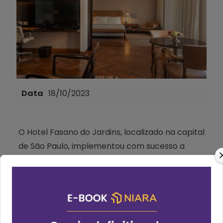
Data
18/10/2023
O Hotel Fasano do Jardins, localizado na capital
de São Paulo, implementou com sucesso a
Central de Reservas Omnibees,
proporcionando aos seus atendentes a
capacidade de receber solicitações por e-mail,
telefone e WhatsApp. Essas solicitações são
transformadas de offline para online por meio