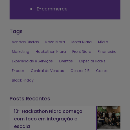
E-commerce
Tags
Vendas Diretas
Nova Niara
Motor Niara
Mídia
Marketing
Hackathon Niara
Front Niara
Financeiro
Experiências e Serviços
Eventos
Especial Hotéis
E-book
Central de Vendas
Central 2.5
Cases
Black Friday
Posts Recentes
10º Hackathon Niara começa
com foco em integração e
escala