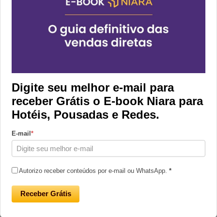
Este artigo foca nas vendas diretas offline,
destacando seus desafios e benefícios, e como a
Central de Vendas Niara pode potencializar suas
vendas.
A Importância das Vendas Diretas
Offline
Digite seu melhor e-mail para
receber Grátis o E-book Niara para
As vendas diretas offline são realizadas através de
Hotéis, Pousadas e Redes.
canais de atendimento como e-mail, telefone e
E-mail
*
WhatsApp. Este método de venda permite um
contato mais personalizado com o cliente,
aumentando a satisfação e a fidelização. As
Autorizo receber conteúdos por e-mail ou WhatsApp.
*
vendas diretas offline permitem que os hotéis
tenham controle total sobre suas reservas, sem a
Receber Grátis
necessidade de comissionamento para