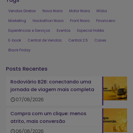
Vendas Diretas
Nova Niara
Motor Niara
Mídia
Marketing
Hackathon Niara
Front Niara
Financeiro
Experiências e Serviços
Eventos
Especial Hotéis
E-book
Central de Vendas
Central 2.5
Cases
Black Friday
Posts Recentes
Rodoviário B2B: conectando uma
jornada de viagem mais completa
07/08/2026
Compra com um clique: menos
atrito, mais conversão
06/08/2026