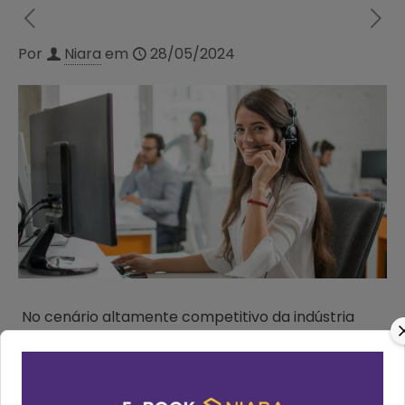
Por
Niara
em
28/05/2024
No cenário altamente competitivo da indústria
hoteleira, otimizar os canais de venda é essencial
para maximizar a rentabilidade, melhorar o fluxo
de caixa e aumentar a satisfação dos clientes.