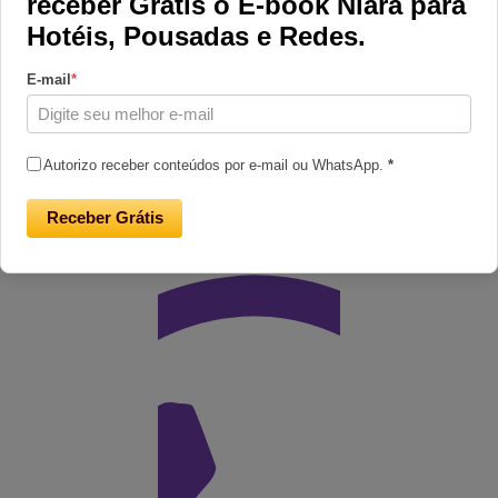
receber Grátis o E-book Niara para
Hotéis, Pousadas e Redes.
E-mail
*
Redes Sociais
Acompanhe nosso conteúdo nas Redes Sociais.
Autorizo receber conteúdos por e-mail ou WhatsApp.
*
Receber Grátis