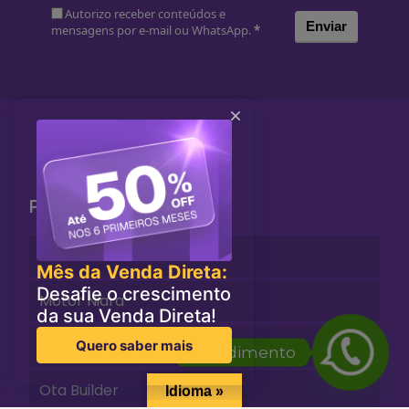
Autorizo receber conteúdos e
Enviar
mensagens por e-mail ou WhatsApp.
*
Produtos
Central de Reservas
Motor Niara
Front Niara
Atendimento
Ota Builder
Idioma »