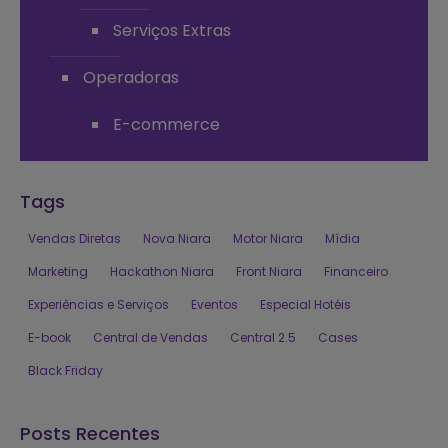
Serviços Extras
Operadoras
E-commerce
Tags
Vendas Diretas
Nova Niara
Motor Niara
Mídia
Marketing
Hackathon Niara
Front Niara
Financeiro
Experiências e Serviços
Eventos
Especial Hotéis
E-book
Central de Vendas
Central 2.5
Cases
Black Friday
Posts Recentes