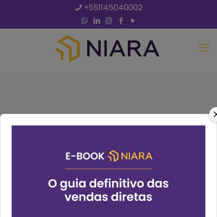
+551145040002
Marketing
Inclua o cliente para iniciar o Fluxo